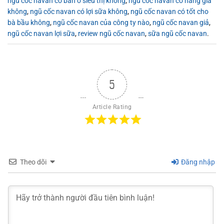
ngũ cốc navan có bán ở siêu thị không
,
ngũ cốc navan có hàng giả
không
,
ngũ cốc navan có lợi sữa không
,
ngũ cốc navan có tốt cho
bà bầu không
,
ngũ cốc navan của công ty nào
,
ngũ cốc navan giả
,
ngũ cốc navan lợi sữa
,
review ngũ cốc navan
,
sữa ngũ cốc navan
.
5
Article Rating
Theo dõi
Đăng nhập