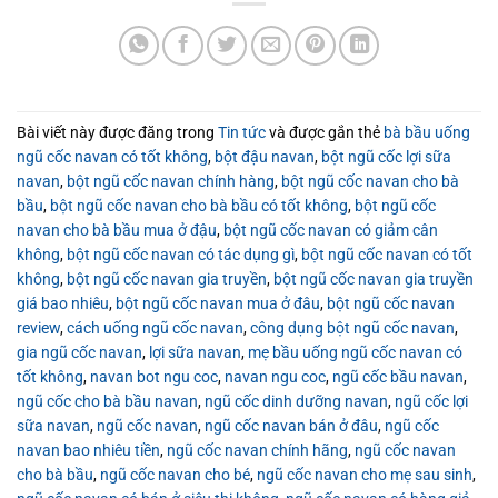
Bài viết này được đăng trong
Tin tức
và được gắn thẻ
bà bầu uống
ngũ cốc navan có tốt không
,
bột đậu navan
,
bột ngũ cốc lợi sữa
navan
,
bột ngũ cốc navan chính hàng
,
bột ngũ cốc navan cho bà
bầu
,
bột ngũ cốc navan cho bà bầu có tốt không
,
bột ngũ cốc
navan cho bà bầu mua ở đậu
,
bột ngũ cốc navan có giảm cân
không
,
bột ngũ cốc navan có tác dụng gì
,
bột ngũ cốc navan có tốt
không
,
bột ngũ cốc navan gia truyền
,
bột ngũ cốc navan gia truyền
giá bao nhiêu
,
bột ngũ cốc navan mua ở đâu
,
bột ngũ cốc navan
review
,
cách uống ngũ cốc navan
,
công dụng bột ngũ cốc navan
,
gia ngũ cốc navan
,
lợi sữa navan
,
mẹ bầu uống ngũ cốc navan có
tốt không
,
navan bot ngu coc
,
navan ngu coc
,
ngũ cốc bầu navan
,
ngũ cốc cho bà bầu navan
,
ngũ cốc dinh dưỡng navan
,
ngũ cốc lợi
sữa navan
,
ngũ cốc navan
,
ngũ cốc navan bán ở đâu
,
ngũ cốc
navan bao nhiêu tiền
,
ngũ cốc navan chính hãng
,
ngũ cốc navan
cho bà bầu
,
ngũ cốc navan cho bé
,
ngũ cốc navan cho mẹ sau sinh
,