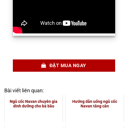
ĐẶT MUA NGAY
Bài viết liên quan:
Ngũ cốc Navan chuyên gia
Hướng dẫn uống ngũ cốc
dinh dưỡng cho bà bầu
Navan tăng cân