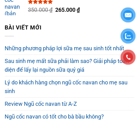
Được xếp
Giá
Giá
350.000
₫
265.000
₫
hạng
5.00
gốc
hiện
5 sao
là:
tại
BÀI VIẾT MỚI
350.000 ₫.
là:
265.000 ₫.
Những phương pháp lợi sữa mẹ sau sinh tốt nhất
Sau sinh mẹ mất sữa phải làm sao? Giải pháp toàn
diện để lấy lại nguồn sữa quý giá
Lý do khách hàng chọn ngũ cốc navan cho mẹ sau
sinh
Review Ngũ cốc navan từ A-Z
Ngũ cốc navan có tốt cho bà bầu không?