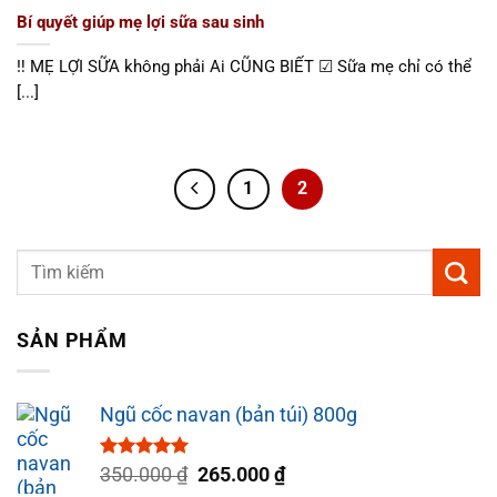
Bí quyết giúp mẹ lợi sữa sau sinh
‼ MẸ LỢI SỮA không phải Ai CŨNG BIẾT ☑ Sữa mẹ chỉ có thể
[...]
1
2
SẢN PHẨM
Ngũ cốc navan (bản túi) 800g
Được xếp
Giá
Giá
350.000
₫
265.000
₫
hạng
5.00