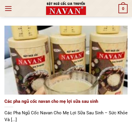
Bỏ
0
qua
nội
dung
Các pha ngũ cốc navan cho mẹ lợi sữa sau sinh
Các Pha Ngũ Cốc Navan Cho Mẹ Lợi Sữa Sau Sinh – Sức Khỏe
Và [...]