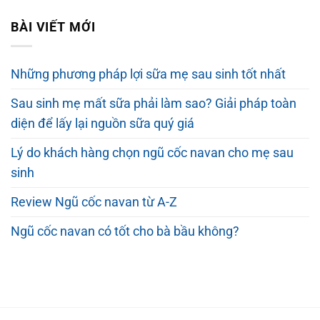
gốc
hiện
5 sao
là:
tại
BÀI VIẾT MỚI
350.000 ₫.
là:
265.000 ₫.
Những phương pháp lợi sữa mẹ sau sinh tốt nhất
Sau sinh mẹ mất sữa phải làm sao? Giải pháp toàn
diện để lấy lại nguồn sữa quý giá
Lý do khách hàng chọn ngũ cốc navan cho mẹ sau
sinh
Review Ngũ cốc navan từ A-Z
Ngũ cốc navan có tốt cho bà bầu không?